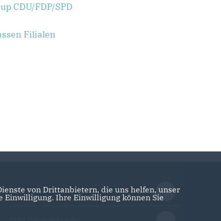
lpup CDU/FDP/SPD
ssen Filialen
enste von Drittanbietern, die uns helfen, unser
CDU NRW
Einwilligung. Ihre Einwilligung können Sie
CDU Deutschlands