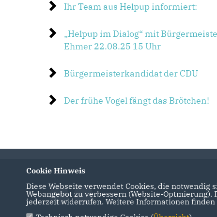
Ihr Team aus Helpup informiert:
Helpup im Dialog“ mit Bürgermeiste
Ehmer 22.08.25 15 Uhr
Bürgermeisterkandidat der CDU
Der frühe Vogel fängt das Brötchen!
Cookie Hinweis
Diese Webseite verwendet Cookies, die notwendig si
Webangebot zu verbessern (Website-Optmierung). Fü
jederzeit widerrufen. Weitere Informationen finden