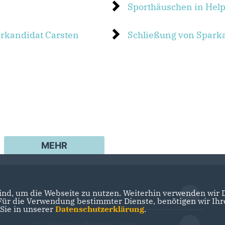
Sporthäuschen in He
rkandidat Carsten
Schließung von Sparka
MEHR
nd, um die Webseite zu nutzen. Weiterhin verwenden wir Di
CDU Kreisverband Lippe
r die Verwendung bestimmter Dienste, benötigen wir Ihre 
 Sie in unserer
Datenschutzerklärung
.
CDU Kreistagsfraktion Lippe