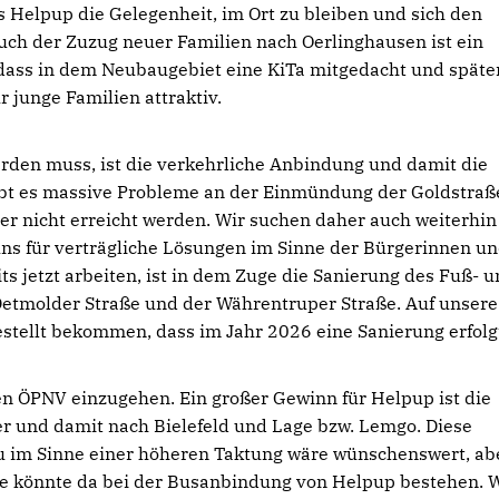
s Helpup die Gelegenheit, im Ort zu bleiben und sich den
uch der Zuzug neuer Familien nach Oerlinghausen ist ein
 dass in dem Neubaugebiet eine KiTa mitgedacht und späte
r junge Familien attraktiv.
werden muss, ist die verkehrliche Anbindung und damit die
ibt es massive Probleme an der Einmündung der Goldstraß
er nicht erreicht werden. Wir suchen daher auch weiterhin
s für verträgliche Lösungen im Sinne der Bürgerinnen u
ts jetzt arbeiten, ist in dem Zuge die Sanierung des Fuß- 
etmolder Straße und der Währentruper Straße. Auf unsere
gestellt bekommen, dass im Jahr 2026 eine Sanierung erfolg
den ÖPNV einzugehen. Ein großer Gewinn für Helpup ist die
r und damit nach Bielefeld und Lage bzw. Lemgo. Diese
au im Sinne einer höheren Taktung wäre wünschenswert, ab
ce könnte da bei der Busanbindung von Helpup bestehen. 