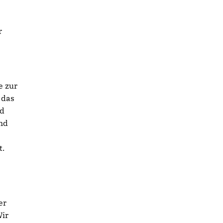
r
e zur
 das
nd
und
t.
er
Wir