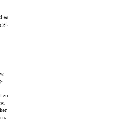
d es
ggf.
w.
g-
l zu
und
ker
rn.