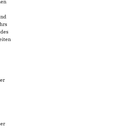
men
Und
ehrs
udes
eiten
er
ier