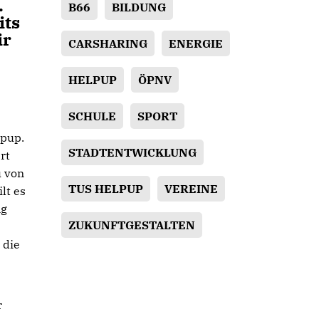
.
B66
BILDUNG
its
ir
CARSHARING
ENERGIE
HELPUP
ÖPNV
SCHULE
SPORT
lpup.
STADTENTWICKLUNG
rt
u von
TUS HELPUP
VEREINE
lt es
ng
ZUKUNFTGESTALTEN
 die
r