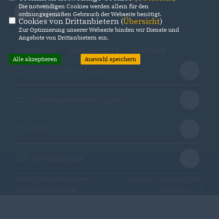
Die notwendigen Cookies werden allein für den
ordnungsgemäßen Gebrauch der Webseite benötigt.
Cookies von Drittanbietern (
Übersicht
)
Zur Optimierung unserer Webseite binden wir Dienste und
Angebote von Drittanbietern ein.
IMPRESSUM
DATENSCHUTZ
KONTAKT
Alle akzeptieren
Auswahl speichern
CDU Kreisverband Lippe
CDU Kreistagsfraktion Lippe
CDU NRW
CDU Deutschlands
@2026 CDU Oerlinghausen
Realisation: Sharkness Media
Alle Rechte vorbehalten.
GmbH & Co. KG