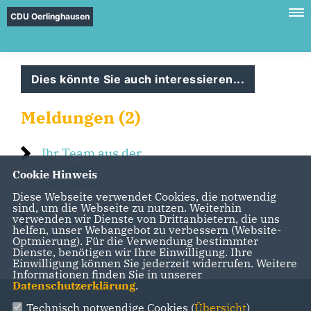
CDU Oerlinghausen
Dies könnte Sie auch interessieren...
Meldungen (2)
Ihr Team aus der
Südstadt
Cookie Hinweis
informiert:
Diese Webseite verwendet Cookies, die notwendig
sind, um die Webseite zu nutzen. Weiterhin
verwenden wir Dienste von Drittanbietern, die uns
Ihr Team aus der
helfen, unser Webangebot zu verbessern (Website-
Kernstadt
Optmierung). Für die Verwendung bestimmter
informiert:
Dienste, benötigen wir Ihre Einwilligung. Ihre
Einwilligung können Sie jederzeit widerrufen. Weitere
Informationen finden Sie in unserer
Datenschutzerklärung
.
Technisch notwendige Cookies (
Übersicht
)