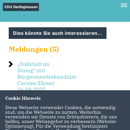
CDU Oerlinghausen
Dies könnte Sie auch interessieren...
Meldungen (5)
Südstadt im
Dialog“ mit
Bürgermeisterkandidat
Carsten Ehmer
26.08.2025
15:30 Uhr
Cookie Hinweis
Diese Webseite verwendet Cookies, die notwendig
Helpup im
sind, um die Webseite zu nutzen. Weiterhin
verwenden wir Dienste von Drittanbietern, die uns
Dialog“ mit
helfen, unser Webangebot zu verbessern (Website-
Bürgermeisterkandidat
Optmierung). Für die Verwendung bestimmter