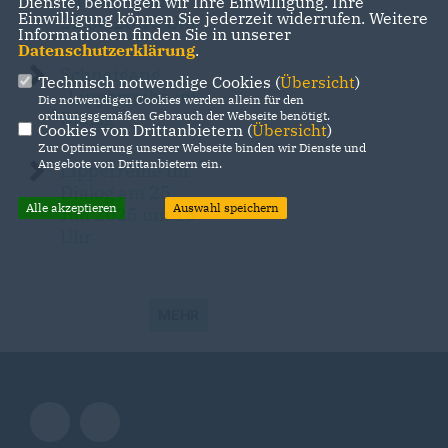
Carsten Ehmer
Dienste, benötigen wir Ihre Einwilligung. Ihre
Einwilligung können Sie jederzeit widerrufen. Weitere
22.08.25 15 Uhr
Informationen finden Sie in unserer
Datenschutzerklärung
.
Schnatgang
Technisch notwendige Cookies (
Übersicht
)
Lipperreihe im
Die notwendigen Cookies werden allein für den
Dialog“
ordnungsgemäßen Gebrauch der Webseite benötigt.
Cookies von Drittanbietern (
Übersicht
)
Zur Optimierung unserer Webseite binden wir Dienste und
Angebote von Drittanbietern ein.
Lipperreihe im
Dialog am 25.
Alle akzeptieren
Auswahl speichern
Juli 2025 um 15
Uhr
MEHR