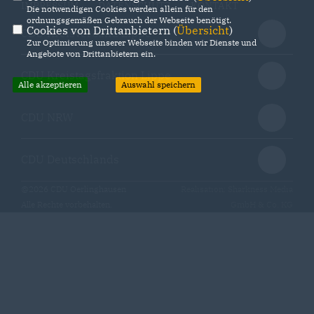
IMPRESSUM
DATENSCHUTZ
KONTAKT
Die notwendigen Cookies werden allein für den
ordnungsgemäßen Gebrauch der Webseite benötigt.
Cookies von Drittanbietern (
Übersicht
)
CDU Kreisverband Lippe
Zur Optimierung unserer Webseite binden wir Dienste und
Angebote von Drittanbietern ein.
CDU Kreistagsfraktion Lippe
Alle akzeptieren
Auswahl speichern
CDU NRW
CDU Deutschlands
@2026 CDU Oerlinghausen
Realisation: Sharkness Media
Alle Rechte vorbehalten.
GmbH & Co. KG