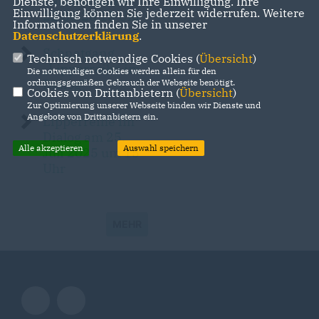
Carsten Ehmer
Dienste, benötigen wir Ihre Einwilligung. Ihre
Einwilligung können Sie jederzeit widerrufen. Weitere
22.08.25 15 Uhr
Informationen finden Sie in unserer
Datenschutzerklärung
.
Schnatgang
Technisch notwendige Cookies (
Übersicht
)
Lipperreihe im
Die notwendigen Cookies werden allein für den
Dialog“
ordnungsgemäßen Gebrauch der Webseite benötigt.
Cookies von Drittanbietern (
Übersicht
)
Zur Optimierung unserer Webseite binden wir Dienste und
Angebote von Drittanbietern ein.
Lipperreihe im
Dialog am 25.
Alle akzeptieren
Auswahl speichern
Juli 2025 um 15
Uhr
MEHR