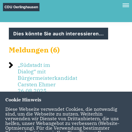
CDU Oerlinghausen
Dies könnte Sie auch interessieren...
Meldungen (6)
Südstadt im
Dialog“ mit
Bürgermeisterkandidat
Carsten Ehmer
26.08.2025
15:30 Uhr
Cookie Hinweis
Diese Webseite verwendet Cookies, die notwendig
Helpup im
sind, um die Webseite zu nutzen. Weiterhin
verwenden wir Dienste von Drittanbietern, die uns
Dialog“ mit
helfen, unser Webangebot zu verbessern (Website-
Bürgermeisterkandidat
Optmierung). Für die Verwendung bestimmter