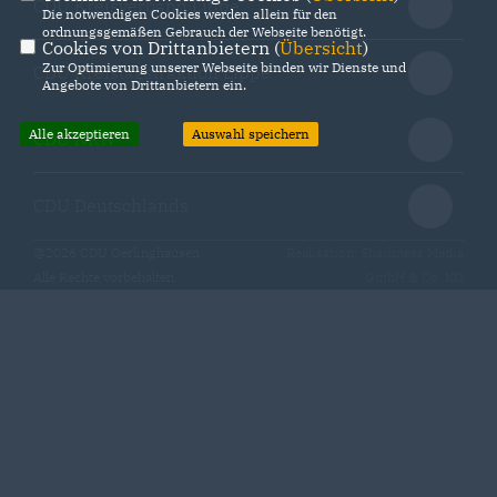
CDU Kreisverband Lippe
Die notwendigen Cookies werden allein für den
ordnungsgemäßen Gebrauch der Webseite benötigt.
Cookies von Drittanbietern (
Übersicht
)
Zur Optimierung unserer Webseite binden wir Dienste und
CDU Kreistagsfraktion Lippe
Angebote von Drittanbietern ein.
Alle akzeptieren
Auswahl speichern
CDU NRW
CDU Deutschlands
@2026 CDU Oerlinghausen
Realisation: Sharkness Media
Alle Rechte vorbehalten.
GmbH & Co. KG