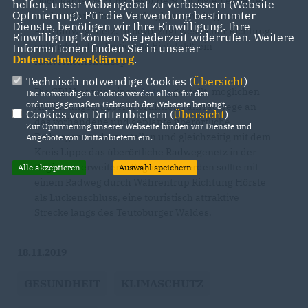
Doch Radfahrer und besonders Touristen erwarten
helfen, unser Webangebot zu verbessern (Website-
Optmierung). Für die Verwendung bestimmter
auch außerhalb von Oerlinghausen ein gutes
Dienste, benötigen wir Ihre Einwilligung. Ihre
Fahrradwegenetz. In bevorzugt westlicher Richtung
Einwilligung können Sie jederzeit widerrufen. Weitere
entwickelt die „Regiopole Bielefeld“ ein
Informationen finden Sie in unserer
Datenschutzerklärung
.
Radverkehrskonzept.
Technisch notwendige Cookies (
Übersicht
)
Die CDU hat nun einen
Antrag
gestellt, möglichen
Die notwendigen Cookies werden allein für den
ordnungsgemäßen Gebrauch der Webseite benötigt.
Anbindungen unserer örtlichen Fahrradwege an
Cookies von Drittanbietern (
Übersicht
)
das vorhandene und geplante überörtliche
Zur Optimierung unserer Webseite binden wir Dienste und
Radwegenetz darzustellen und gleichzeitig mit dem
Angebote von Drittanbietern ein.
Kreis Lippe das überörtliche Radwegenetz in der
Region zu erweitern. Begonnen werden sollte mit
Alle akzeptieren
Auswahl speichern
einem Radweg durch Währentrup Richtung Hörste
als Lückenschluss, eine touristisch attraktive
Strecke längs des Teutoburger Waldes.
18.11.2019
GESUNDHEIT
KLIMASCHUTZ