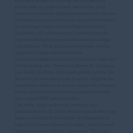
eine nachhaltige Versorgung der Bevölkerung
sicherstellt, zu präsentieren. Genau das, nicht
weitere verzweifelte Legitimationsversuche für eine
Zentralisierung nach Detmold, ist jetzt erforderlich."
Zu der jüngst aufgrund des Widerstandes der
lippischen CDU verhinderten Entscheidung zur
massiven Reduzierung am Klinikstandort Lemgo
sagt Hansen: "Es ist kaum auszudenken, welche
negativen Folgen eine vorschnelle
Entscheidungsfindung in den Gremien in Lippe auf
der Grundlage der Thesen von Herrn Dr. Lehmann
und Herrn Dr. Hütte tatsachlich gehabt hätten. Der
Standort hat eine gesicherte Zukunft. Aufgabe der
handelnden Akteure ist es nun, diese mit Leben zu
füllen und keinen Zentralisierungsdruck seitens
des Landes NRW herbeizureden."
"Ich hoffe, dass Landrat Dr. Lehmann und
Geschäftsführer Dr. Hütte sich jetzt an die Sachlage
halten und endlich zum Wohle der Menschen in
Lippe ihre Hausaufgaben erledigen", fasst Hansen
die anstehenden Schritte zusammen. "Ein guter