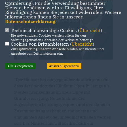
Optmierung). Für die Verwendung bestimmter
Dienste, benötigen wir Ihre Einwilligung. Ihre
Einwilligung können Sie jederzeit widerrufen. Weitere
Informationen finden Sie in unserer
Datenschutzerklärung
.
Technisch notwendige Cookies (
Übersicht
)
Die notwendigen Cookies werden allein für den
ordnungsgemäßen Gebrauch der Webseite benötigt.
Cookies von Drittanbietern (
Übersicht
)
Zur Optimierung unserer Webseite binden wir Dienste und
Angebote von Drittanbietern ein.
Alle akzeptieren
Auswahl speichern
"Der Minister hat mir gegenüber deutlich gemacht,
dass der Standort des Klinikum Lippe in Lemgo als
zweites Krankenhaus im Kreis Lippe mit
Grundversorgung, Notaufnahme, den
zugesicherten Leistungsgruppen und den damit in
Zusammenhang stehenden stationären und
ambulanten Angeboten unbedingt erhalten werden
soll. Das Ministerium will ausdrücklich ein