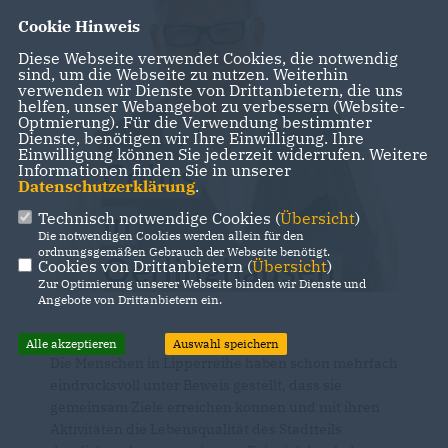
Cookie Hinweis
Diese Webseite verwendet Cookies, die notwendig
sind, um die Webseite zu nutzen. Weiterhin
verwenden wir Dienste von Drittanbietern, die uns
helfen, unser Webangebot zu verbessern (Website-
Optmierung). Für die Verwendung bestimmter
Dienste, benötigen wir Ihre Einwilligung. Ihre
Einwilligung können Sie jederzeit widerrufen. Weitere
Informationen finden Sie in unserer
Datenschutzerklärung
.
Technisch notwendige Cookies (
Übersicht
)
Die notwendigen Cookies werden allein für den
ordnungsgemäßen Gebrauch der Webseite benötigt.
Cookies von Drittanbietern (
Übersicht
)
Zur Optimierung unserer Webseite binden wir Dienste und
Angebote von Drittanbietern ein.
Alle akzeptieren
Auswahl speichern
Die Menschen in Lipperreihe haben schon mehrfach
eindrucksvoll unter Beweis gestellt, dass sie
gemeinsam Ziele erreichen können und mit ihren
Aktivitäten die Lebensqualität des Stadtteils