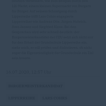
deutlich verbessern, wie zum Beispiel durch den
Lili-Markt, einem kleinen Supermarkt von Bürgern
für Bürger. Auf seinem Schnatgang durch
Lipperreihe trifft Lars Cohrs engagierte
Lipperreiher wie Andreas Otte, Jürgen Hubrich,
Sven Jansen und Siegfried Klose. Bei den
Gesprächen wird sehr schnell deutlich: der
Bürgermeisterkandidat der CDU setzt sich nicht nur
für den Erhalt der Grundschule Lipperreihe ein,
mehr noch, er will prüfen und diskutieren, ob nicht
sogar die Eigenständigkeit der Grundschule ein Ziel
sein könnte.
16.07.2020, 12:57 Uhr
BüRGERMEISTERKANDIDAT
LIPPERREIHE
LARS COHRS