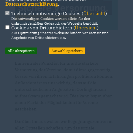
Datenschutzerklärung
.
Technisch notwendige Cookies (
Übersicht
)
Die notwendigen Cookies werden allein für den
ordnungsgemäßen Gebrauch der Webseite benötigt.
Cookies von Drittanbietern (
Übersicht
)
Zur Optimierung unserer Webseite binden wir Dienste und
Angebote von Drittanbietern ein.
Alle akzeptieren
Auswahl speichern
Ein zentraler Punkt ist für uns die stärkere
Vernetzung der Vereine, damit diese gegenseitig
besser von ihren Erfahrungen profitieren können.
Außerdem ist es uns wichtig, dass auf die
unterschiedlichen Angebote in Oerlinghausen
aufmerksam gemacht wird. Dies kann bspw. über
einen Markt der Möglichkeiten für Vereine
geschehen.
Darüber hinaus wollen wir Begegnungszentren in
allen Ortsteilen schaffen, um das soziale