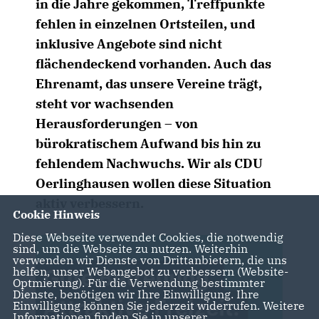
in die Jahre gekommen, Treffpunkte
fehlen in einzelnen Ortsteilen, und
inklusive Angebote sind nicht
flächendeckend vorhanden. Auch das
Ehrenamt, das unsere Vereine trägt,
steht vor wachsenden
Herausforderungen – von
bürokratischem Aufwand bis hin zu
fehlendem Nachwuchs. Wir als CDU
Oerlinghausen wollen diese Situation
aktiv verbessern.
Cookie Hinweis
Diese Webseite verwendet Cookies, die notwendig
sind, um die Webseite zu nutzen. Weiterhin
verwenden wir Dienste von Drittanbietern, die uns
helfen, unser Webangebot zu verbessern (Website-
Optmierung). Für die Verwendung bestimmter
Dienste, benötigen wir Ihre Einwilligung. Ihre
Einwilligung können Sie jederzeit widerrufen. Weitere
Informationen finden Sie in unserer